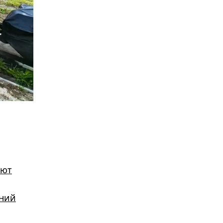
ают
ений