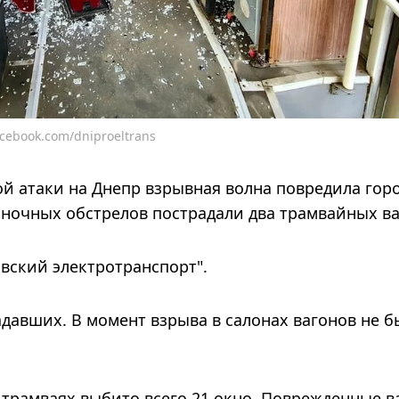
cebook.com/dniproeltrans
й атаки на Днепр взрывная волна повредила гор
е ночных обстрелов пострадали два трамвайных ва
вский электротранспорт".
адавших. В момент взрыва в салонах вагонов не б
трамваях выбито всего 21 окно. Поврежденные в