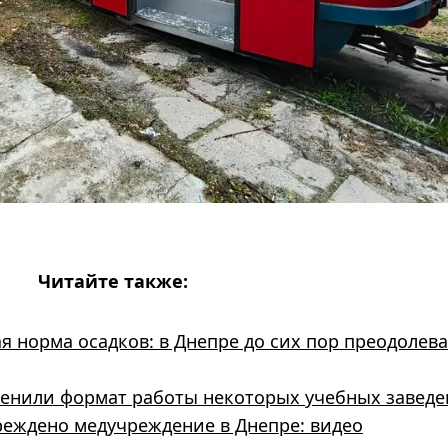
Читайте также:
я норма осадков: в Днепре до сих пор преодолев
менили формат работы некоторых учебных завед
реждено медучреждение в Днепре: видео