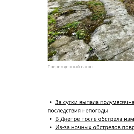
Поврежденный вагон
За сутки выпала полумесячна
последствия непогоды
В Днепре после обстрела из
Из-за ночных обстрелов пов