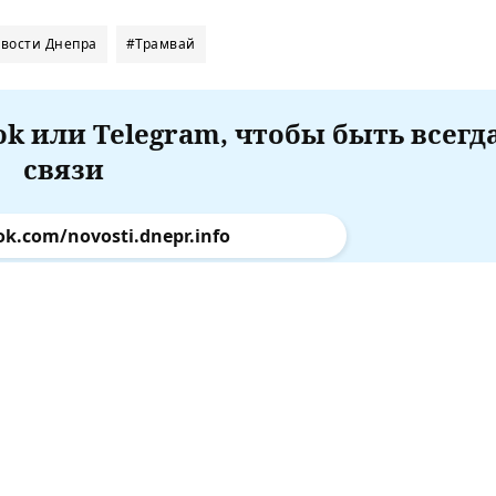
вости Днепра
#Трамвай
k или Telegram, чтобы быть всегд
связи
ok.com/novosti.dnepr.info
.me/Dnepr_Info_New
КАТЕГОРИИ