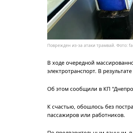
Поврежден из-за атаки трамвай. Фото: fa
В ходе очередной массированно
электротранспорт. В результат
Об этом сообщили в КП "Днепро
К счастью, обошлось без постр
пассажиров или работников.
По предварительным данным, в 