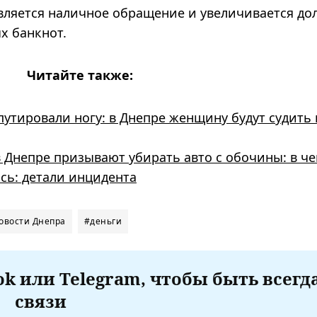
вляется наличное обращение и увеличивается до
х банкнот.
Читайте также:
утировали ногу: в Днепре женщину будут судить 
 Днепре призывают убирать авто с обочины: в че
сь: детали инцидента
овости Днепра
#деньги
k или Telegram, чтобы быть всегд
связи