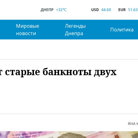
ДНЕПР
+32°C
USD
44.69
EUR
51.63
Мировые
Легенды
Политика
новости
Днепра
 старые банкноты двух
ЯНА