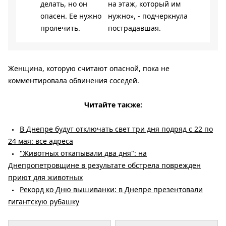
делать, но он
на этаж, который им
опасен. Ее нужно
нужно», - подчеркнула
пролечить.
пострадавшая.
Женщина, которую считают опасной, пока не
комментировала обвинения соседей.
Читайте также:
В Днепре будут отключать свет три дня подряд с 22 по
24 мая: все адреса
"Животных откапывали два дня": на
Днепропетровщине в результате обстрела поврежден
приют для животных
Рекорд ко Дню вышиванки: в Днепре презентовали
гигантскую рубашку