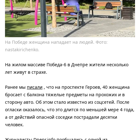
На Победе женщина нападает на людей. Фото:
nastakirichenko.
На жилом массиве Победа-6 в Днепре жители несколько
лет живут в страхе.
Ранее мы
писали
, что на проспекте Героев, 40 женщина
бросает с балкона тяжелые предметы на прохожих и в
сторону авто. Об этом стало известно из соцсетей. После
огласки оказалось, что это длится по меньшей мере 4 года,
а от действий опасной соседки пострадали десятки
человек.
Журналисты
Dnepr.info
пообщались с одной из