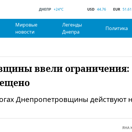
ДНЕПР
+24°C
USD
44.76
EUR
51.61
Мировые
Легенды
Политика
новости
Днепра
овщины ввели ограничения:
рещено
орогах Днепропетровщины действуют 
ЯНА