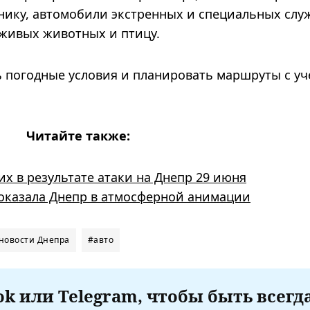
нику, автомобили экстренных и специальных служ
 живых животных и птицу.
 погодные условия и планировать маршруты с уч
Читайте также:
х в результате атаки на Днепр 29 июня
оказала Днепр в атмосферной анимации
новости Днепра
#авто
k или Telegram, чтобы быть всегд