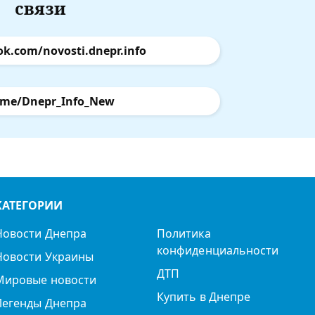
связи
ok.com/novosti.dnepr.info
.me/Dnepr_Info_New
КАТЕГОРИИ
Новости Днепра
Политика
конфиденциальности
Новости Украины
ДТП
Мировые новости
Купить в Днепре
Легенды Днепра