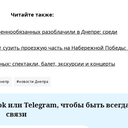
Читайте также:
оеннообязанных разоблачили в Днепре: среди
т сузить проезжую часть на Набережной Победы: 
ных: спектакли, балет, экскурсии и концерты
непр
#новости Днепра
k или Telegram, чтобы быть всегд
связи