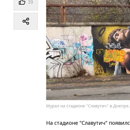
39
Мурал на стадионе "Славутич" в Днепре.
На стадионе "Славутич" появил