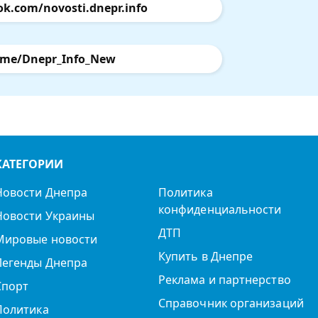
ok.com/novosti.dnepr.info
.me/Dnepr_Info_New
КАТЕГОРИИ
Новости Днепра
Политика
конфиденциальности
Новости Украины
ДТП
Мировые новости
Купить в Днепре
Легенды Днепра
Реклама и партнерство
Спорт
Справочник организаций
Политика