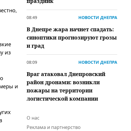
праздник
естно,
08:49
НОВОСТИ ДНЕПРА
В Днепре жара начнет спадать:
синоптики прогнозируют грозы
зкие
и град
у из
08:09
НОВОСТИ ДНЕПРА
Враг атаковал Днепровский
но
район дронами: возникли
змеры и
пожары на территории
логистической компании
угих
О нас
в
Реклама и партнерство