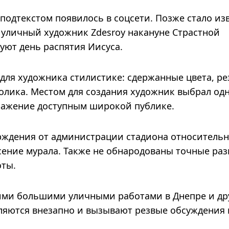
подтекстом появилось в соцсети. Позже стало изв
 уличный художник Zdesroy накануне Страстной
уют день распятия Иисуса.
для художника стилистике: сдержанные цвета, ре
лика. Местом для создания художник выбрал одн
бражение доступным широкой публике.
рждения от администрации стадиона относитель
сение мурала. Также не обнародованы точные ра
оты.
оими большими уличными работами в Днепре и др
вляются внезапно и вызывают резвые обсуждения 