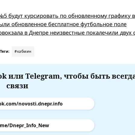
№5 будут курсировать по обновленному графику 
ыли обновленное бесплатное футбольное поле
товокзала в Днепре неизвестные покалечили двух 
Теги:
#кабмин
k или Telegram, чтобы быть всегд
связи
ok.com/novosti.dnepr.info
.me/Dnepr_Info_New