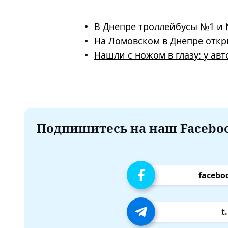
В Днепре троллейбусы №1 и 
На Ломовском в Днепре откр
Нашли с ножом в глазу: у ав
Подпишитесь на наш Faceboo
facebo
t