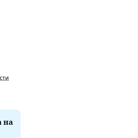
сти
а на