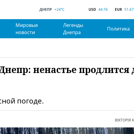
ДНЕПР
+24°C
USD
44.76
EUR
51.67
Мировые
Легенды
Политика
новости
Днепра
Днепр: ненастье продлится 
ной погоде.
ВІКТОРІЯ