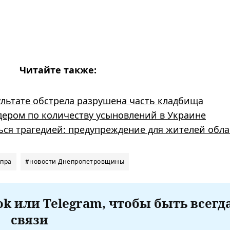
Читайте также:
льтате обстрела разрушена часть кладбища
ером по количеству усыновлений в Украине
ься трагедией: предупреждение для жителей обла
епра
#новости Днепропетровщины
k или Telegram, чтобы быть всегд
связи