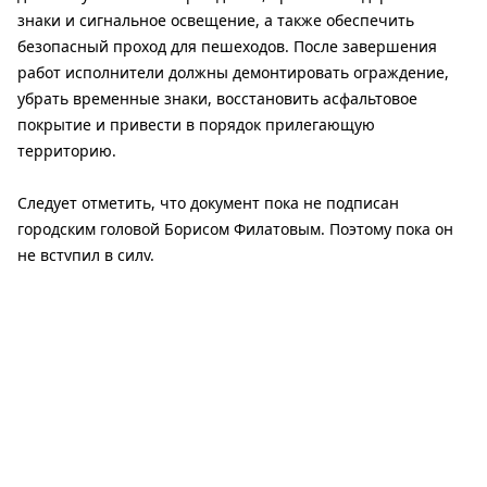
знаки и сигнальное освещение, а также обеспечить
безопасный проход для пешеходов. После завершения
работ исполнители должны демонтировать ограждение,
убрать временные знаки, восстановить асфальтовое
покрытие и привести в порядок прилегающую
территорию.
Следует отметить, что документ пока не подписан
городским головой Борисом Филатовым. Поэтому пока он
не вступил в силу.
Напомним, 19 апреля 2024 года российская ракета
попала
в жилой дом на Вокзальной площади. Тогда погибли два
человека, еще 15 получили ранения.
Читайте также:
Ожидается очень жаркий день: прогноз погоды на 7