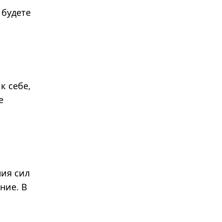
 будете
к себе,
е
ния сил
ние. В