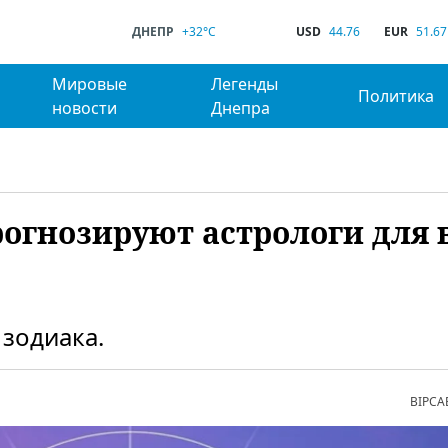
ДНЕПР
+32°C
USD
44.76
EUR
51.67
Мировые
Легенды
Политика
новости
Днепра
прогнозируют астрологи для 
 зодиака.
ВІРСА