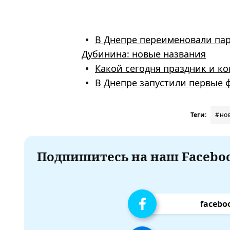
В Днепре переименовали пар
Дубинина: новые названия
Какой сегодня праздник и ко
В Днепре запустили первые 
Теги:
#но
Подпишитесь на наш Faceboo
facebo