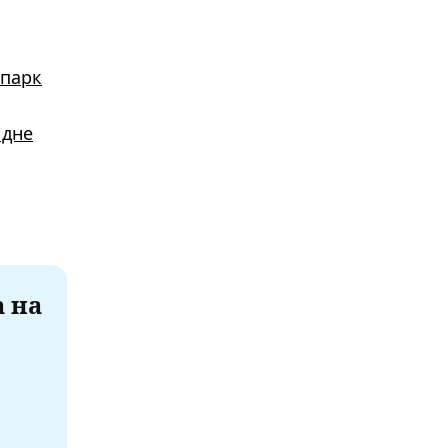
 парк
 дне
а на