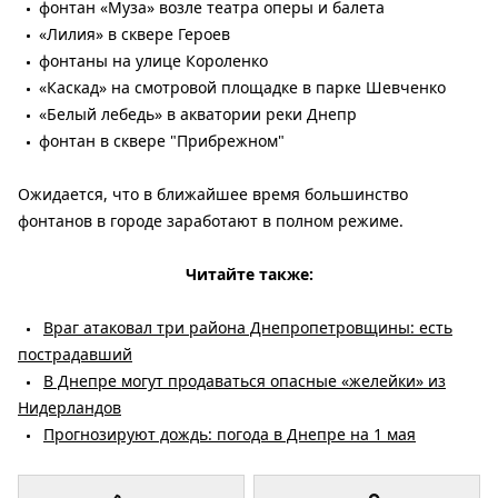
фонтан «Муза» возле театра оперы и балета
«Лилия» в сквере Героев
фонтаны на улице Короленко
«Каскад» на смотровой площадке в парке Шевченко
«Белый лебедь» в акватории реки Днепр
фонтан в сквере "Прибрежном"
Ожидается, что в ближайшее время большинство
фонтанов в городе заработают в полном режиме.
Читайте также:
Враг атаковал три района Днепропетровщины: есть
пострадавший
В Днепре могут продаваться опасные «желейки» из
Нидерландов
Прогнозируют дождь: погода в Днепре на 1 мая