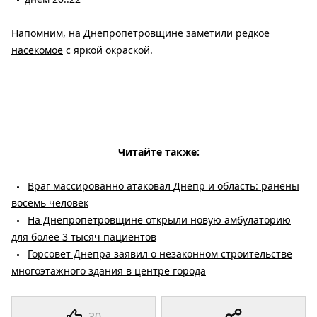
Напомним, на Днепропетровщине
заметили редкое
насекомое
с яркой окраской.
Читайте также:
Враг массированно атаковал Днепр и область: ранены
восемь человек
На Днепропетровщине открыли новую амбулаторию
для более 3 тысяч пациентов
Горсовет Днепра заявил о незаконном строительстве
многоэтажного здания в центре города
30