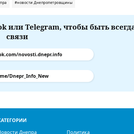
епра
#новости Днепропетровщины
k или Telegram, чтобы быть всегд
связи
ok.com/novosti.dnepr.info
.me/Dnepr_Info_New
КАТЕГОРИИ
Новости Днепра
Политика