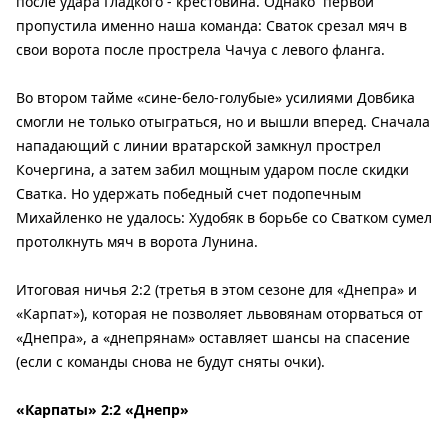
после удара Гладкого - крестовина. Однако первой
пропустила именно наша команда: Сваток срезал мяч в
свои ворота после прострела Чачуа с левого фланга.
Во втором тайме «сине-бело-голубые» усилиями Довбика
смогли не только отыграться, но и вышли вперед. Сначала
нападающий с линии вратарской замкнул прострел
Кочергина, а затем забил мощным ударом после скидки
Сватка. Но удержать победный счет подопечным
Михайленко не удалось: Худобяк в борьбе со Сватком сумел
протолкнуть мяч в ворота Лунина.
Итоговая ничья 2:2 (третья в этом сезоне для «Днепра» и
«Карпат»), которая не позволяет львовянам оторваться от
«Днепра», а «днепрянам» оставляет шансы на спасение
(если с команды снова не будут сняты очки).
«Карпаты» 2:2 «Днепр»