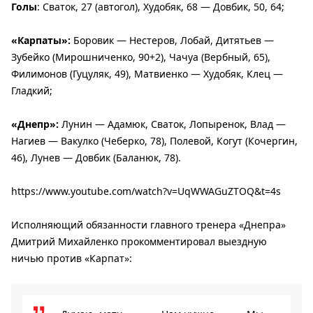
Голы
: Сваток, 27 (автогол), Худобяк, 68 — Довбик, 50, 64;
«Карпаты»:
Боровик — Нестеров, Лобай, Дитятьев —
Зубейко (Мирошниченко, 90+2), Чачуа (Вербный, 65),
Филимонов (Гуцуляк, 49), Матвиенко — Худобяк, Клец —
Гладкий;
«Днепр»:
Лунин — Адамюк, Сваток, Лопыренок, Влад —
Нагиев — Вакулко (Чеберко, 78), Полевой, Когут (Кочергин,
46), Лунев — Довбик (Баланюк, 78).
https://www.youtube.com/watch?v=UqWWAGuZTOQ&t=4s
Исполняющий обязанности главного тренера «Днепра»
Дмитрий Михайленко прокомментировал выездную
ничью против «Карпат»: