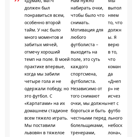
«Думаю, матч
Нам нужно
Мы
должен был
набирать очки,
выпол
понравиться всем,
чтобы было что
няем
особенно второй
снимать.
то, что
тайм. У нас было
Мотивация для
должн
много моментов и
любого
ы. Я
забитых мячей,
футболиста –
верю
отмечу хороший
выходить на
в то,
темп на поле. В моей
поле, это суть
что
практике впервые,
каждого
коман
когда мы забили
спортсмена,
да
четыре гола и не
футболиста.
«Днеп
одержали победу, но
Независимо от
р» не
это футбол. С
того снимают
исчез
«Карпатами» на их
очки, мы должны
нет с
домашнем стадионе
бороться и быть
футбо
всем тяжело играть.
честными перед
льного
Мы поставили
болельщиками,
небоск
львовян в тяжелое
тренерами,
лона»,