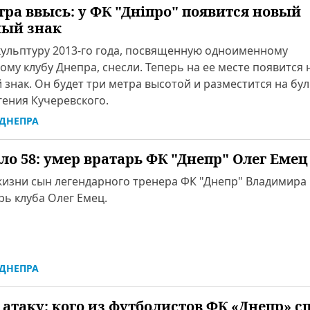
тра ввысь: у ФК "Дніпро" появится новый
ый знак
кульптуру 2013-го года, посвященную одноименному
му клубу Днепра, снесли. Теперь на ее месте появится
знак. Он будет три метра высотой и разместится на бу
гения Кучеревского.
ДНЕПРА
ло 58: умер вратарь ФК "Днепр" Олег Емец
жизни сын легендарного тренера ФК "Днепр" Владимира
рь клуба Олег Емец.
ДНЕПРА
 атаку: кого из футболистов ФК «Днепр» с