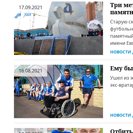
Три ме
17.09.2021
памятн
Старую с
футбольно
памятный 
имени Ев
НОВОСТИ 
Ему бы
16.08.2021
Ушел из 
экс-врата
НОВОСТИ 
Отбить