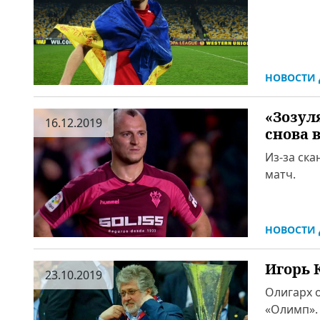
НОВОСТИ 
«Зозул
16.12.2019
снова 
Из-за ск
матч.
НОВОСТИ 
Игорь 
23.10.2019
Олигарх 
«Олимп».