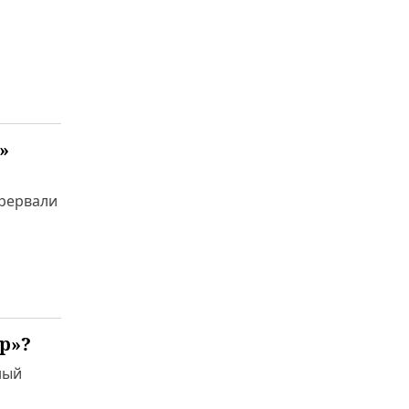
»
прервали
р»?
ный