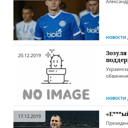
Александр
НОВОСТИ 
Зозуля
20.12.2019
поддер
Украинск
обвинени
НОВОСТИ 
«Е***ы
17.12.2019
Президен