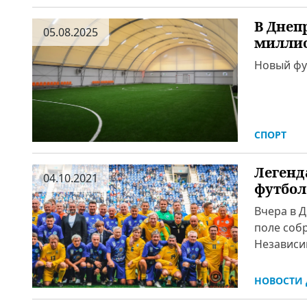
В Днеп
05.08.2025
милли
Новый фу
СПОРТ
Легенд
04.10.2021
футбол
Вчера в 
поле соб
Независи
НОВОСТИ 