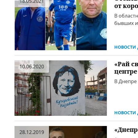
18.05.2021
от кор
В област
бывших иг
НОВОСТИ 
«Рай с
10.06.2020
центре
В Днепре
НОВОСТИ 
«Днепр
28.12.2019