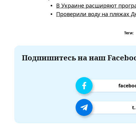
В Украине расширяют програ
Проверили воду на пляжах Дн
Теги:
Подпишитесь на наш Faceboo
facebo
t