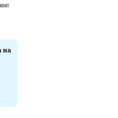
арат
а на