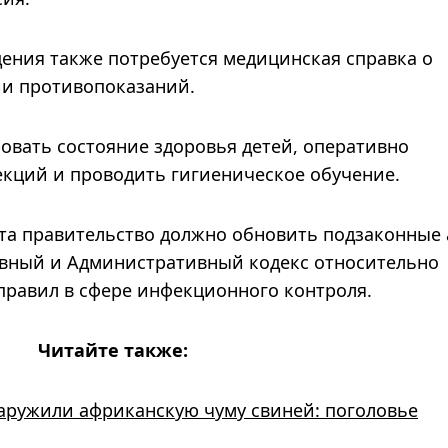
дения также потребуется медицинская справка о
ии противопоказаний.
овать состояние здоровья детей, оперативно
екций и проводить гигиеническое обучение.
та правительство должно обновить подзаконные 
овный и Административный кодекс относительно
правил в сфере инфекционного контроля.
Читайте также:
аружили африканскую чуму свиней: поголовье