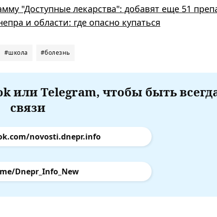
мму "Доступные лекарства": добавят еще 51 преп
епра и области: где опасно купаться
#школа
#болезнь
k или Telegram, чтобы быть всегд
связи
ok.com/novosti.dnepr.info
.me/Dnepr_Info_New