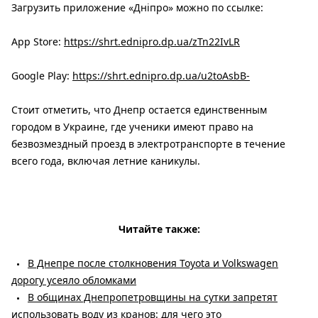
Загрузить приложение «Дніпро» можно по ссылке:
App Store:
https://shrt.ednipro.dp.ua/zTn22IvLR
Google Play:
https://shrt.ednipro.dp.ua/u2toAsbB-
Стоит отметить, что Днепр остается единственным
городом в Украине, где ученики имеют право на
безвозмездный проезд в электротранспорте в течение
всего года, включая летние каникулы.
Читайте также:
В Днепре после столкновения Toyota и Volkswagen
дорогу усеяло обломками
В общинах Днепропетровщины на сутки запретят
использовать воду из кранов: для чего это