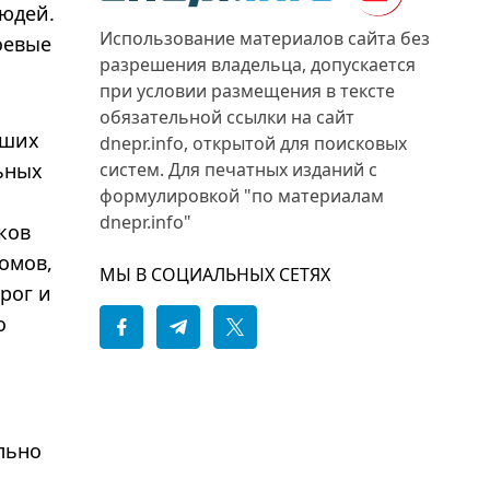
людей.
Использование материалов сайта без
оевые
разрешения владельца, допускается
при условии размещения в тексте
обязательной ссылки на сайт
ьших
dnepr.info, открытой для поисковых
ьных
систем. Для печатных изданий с
формулировкой "по материалам
dnepr.info"
ков
омов,
МЫ В СОЦИАЛЬНЫХ СЕТЯХ
рог и
о
и
льно