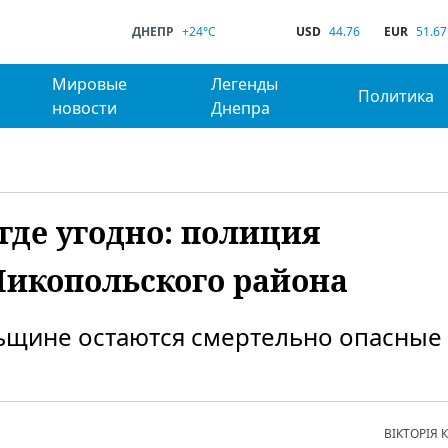
ДНЕПР
+24°C
USD
44.76
EUR
51.67
Мировые
Легенды
Политика
новости
Днепра
где угодно: полиция
Никопольского района
льщине остаются смертельно опасные
ВІКТОРІЯ