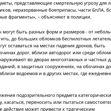
меты, представляющие смертельную угрозу для 
иков, неразорванные боеприпасы, части БпЛА, б
ные фрагменты», – объясняют в полиции.
ы могут быть разных форм и размеров - от небол
етить, до больших обломков беспилотных летател
гут оставаться на местах падения дронов, быть
бочинах дорог, вблизи автодорог или среди облом
наруживают во дворах многоэтажных и частных д
зданий, в защитных сооружениях, на обочинах до
 вблизи водоемов и в других местах, где ежедневн
ружения подозрительного предмета категорическ
, касаться, переносить или пытаться самостояте
е действие может привести к трагическим