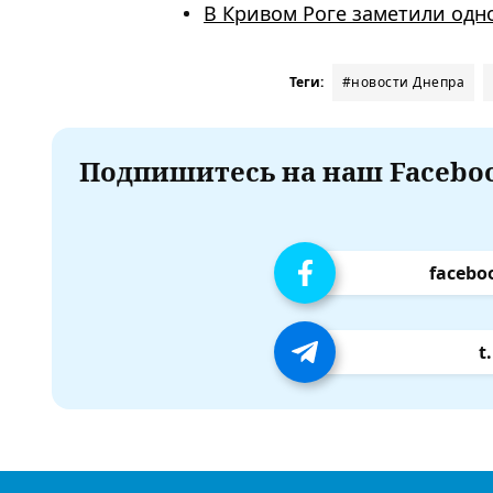
В Кривом Роге заметили од
Теги:
#новости Днепра
Подпишитесь на наш Faceboo
facebo
t