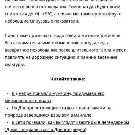
начнется волна похолодания. Температура будет днем ​​
снижаться до +4…+9°C, а ночью местами прогнозируют
небольшие минусовые показатели.
Синоптики призывают водителей и жителей регионов
быть внимательными к изменению погоды, ведь
возвратное похолодание после длительного тепла может
повлиять на дорожную ситуацию и ранние весенние
культуры.
Читайте также:
В Днепре поймали мужчину, придумавшего
минирование вокзала
На Днепропетровщине отдых с шашлыками на
природе завершился взрывом в мангале
В сети показали, как выглядят квартиры в легендарном
"Доме специалистов" в Днепре (видео)