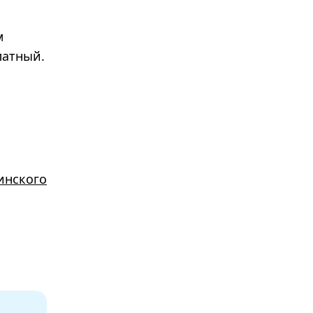
м
латный.
инского