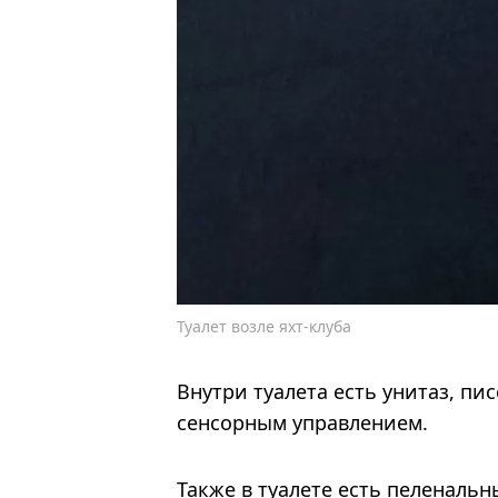
Туалет возле яхт-клуба
Внутри туалета есть унитаз, пис
сенсорным управлением.
Также в туалете есть пеленальн