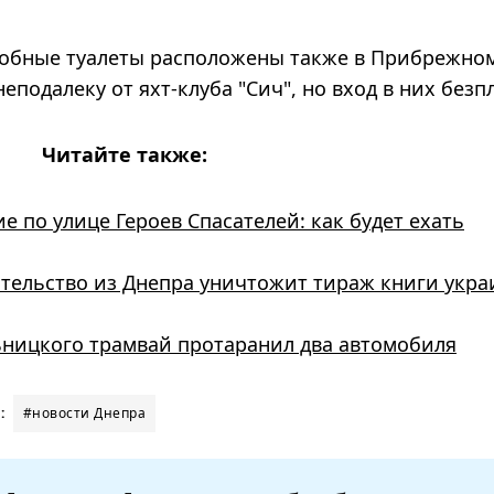
одобные туалеты расположены также в Прибрежно
подалеку от яхт-клуба "Сич", но вход в них безп
Читайте также:
 по улице Героев Спасателей: как будет ехать
дательство из Днепра уничтожит тираж книги укра
ьницкого трамвай протаранил два автомобиля
:
#новости Днепра