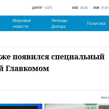
ДНЕПР
+22°C
USD
44.76
EUR
51.61
Мировые
Легенды
Политика
новости
Днепра
аже появился специальный
ый Главкомом
ЯНА