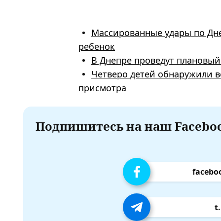
Массированные удары по Дне
ребенок
В Днепре проведут плановый
Четверо детей обнаружили во
присмотра
Подпишитесь на наш Faceboo
facebo
t