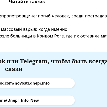
Читайте также:
пропетровщине: погиб человек, среди пострада
 массовый взрыв: когда именно
зле больницы в Кривом Роге, где их оставила ма
k или Telegram, чтобы быть всегд
связи
ok.com/novosti.dnepr.info
.me/Dnepr_Info_New