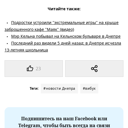
Читайте также:
Подростки устроили "экстремальные игры" на крыше
заброшенного кафе "Маяк" (видео)
Мэр Кельна побывал на Кельнском бульваре в Днепре
Последний раз видели 5 дней назад: в Днепре исчезла
13-летняя школьница
23
Теги:
#новости Днепра
#вибух
Подпишитесь на наш Facebook или
Telegram, чтобы быть всегда на связи