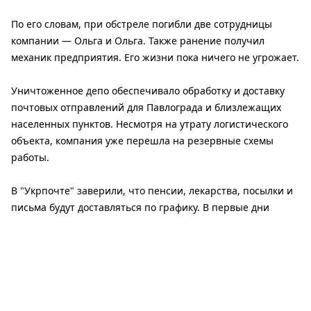
По его словам, при обстреле погибли две сотрудницы
компании — Ольга и Ольга. Также ранение получил
механик предприятия. Его жизни пока ничего не угрожает.
Уничтоженное депо обеспечивало обработку и доставку
почтовых отправлений для Павлограда и близлежащих
населенных пунктов. Несмотря на утрату логистического
объекта, компания уже перешла на резервные схемы
работы.
В "Укрпочте" заверили, что пенсии, лекарства, посылки и
письма будут доставляться по графику. В первые дни
возможны незначительные задержки из-за перестройки
логистики.
Также компания сообщила, что полностью компенсирует
клиентам стоимость всех отправлений, уничтоженных в
результате атаки.