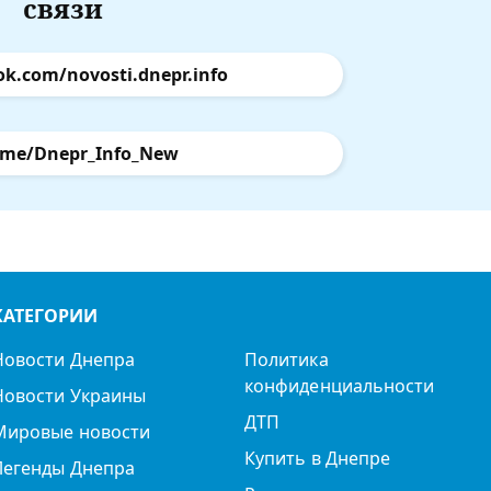
связи
ok.com/novosti.dnepr.info
.me/Dnepr_Info_New
КАТЕГОРИИ
Новости Днепра
Политика
конфиденциальности
Новости Украины
ДТП
Мировые новости
Купить в Днепре
Легенды Днепра