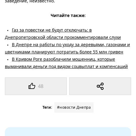
заведение, неизвестно.
Читайте также:
Газ за повестки не будут отключать: в
Днепропетровской области прокомментировали слухи
В Днепре на работы по уходу за деревьями, газонами и
цветниками планируют потратить более 55 млн гривен
В Кривом Роге разоблачили мошенниц, которые
выманивали деньги под видом соцвыплат и компенсаций
48
Теги:
#новости Днепра