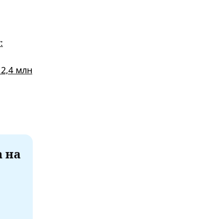
:
2,4 млн
а на