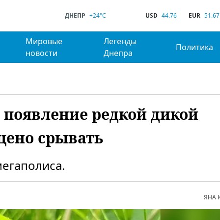
ДНЕПР
+24°C
USD
44.76
EUR
51.67
Мировые
Легенды
Политика
новости
Днепра
 появление редкой дикой
щено срывать
мегаполиса.
ЯНА