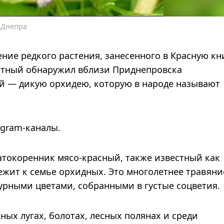
х Днепра
ние редкого растения, занесенного в Красную кн
етный обнаружил вблизи Приднепровска
й — дикую орхидею, которую в народе называют
egram-каналы.
атокоренник мясо-красный, также известный как
жит к семье орхидных. Это многолетнее травяни
урными цветами, собранными в густые соцветия.
ных лугах, болотах, лесных полянах и среди