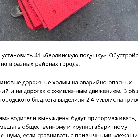
т установить 41 «берлинскую подушку». Обустрой
но в разных районах города.
иновые дорожные холмы на аварийно-опасных
ений и на дорогах с оживленным движением. В об
 городского бюджета выделили 2,4 миллиона грив
ам» водители вынуждены будут притормаживать, 
т мешать общественному и крупногабаритному
ше шума, если сравнивать с привычными «лежащ