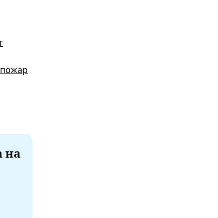
т
 пожар
а на