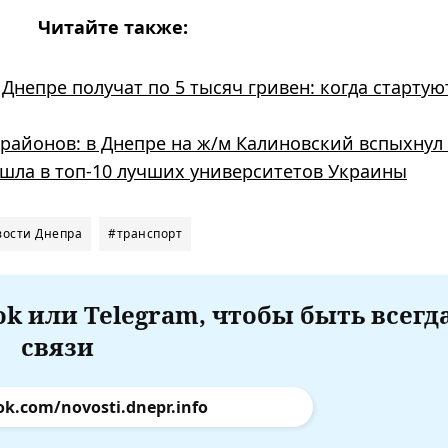
Читайте также:
Днепре получат по 5 тысяч гривен: когда стартую
 районов: в Днепре на ж/м Калиновский вспыхнул
шла в топ-10 лучших университетов Украины
вости Днепра
#транспорт
k или Telegram, чтобы быть всегд
связи
ok.com/novosti.dnepr.info