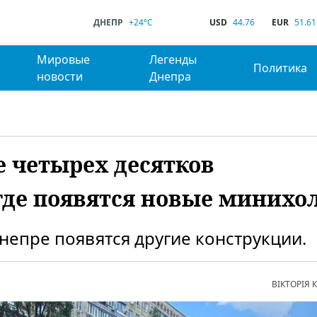
ДНЕПР
+24°C
USD
44.76
EUR
51.61
Мировые
Легенды
Политика
новости
Днепра
е четырех десятков
где появятся новые миних
непре появятся другие конструкции.
ВІКТОРІЯ