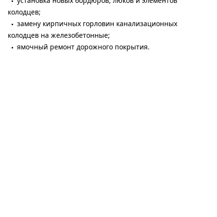
установка новых бордюров, люков и элементов
колодцев;
замену кирпичных горловин канализационных
колодцев на железобетонные;
ямочный ремонт дорожного покрытия.
Работы планируют выполнить на сотнях улиц, проспектов
и транспортных развязок города. В список, в частности,
вошли проспекты Дмитрия Яворницкого, Богдана
Хмельницкого, Александра Поля, Слобожанский, Науки,
Героев, а также улицы Калиновая, Рабочая, Космическая,
Набережная Победы, Набережная Заводская, Паникахи,
Передовая, Янтарная, Короленко, Старокозацкая и многие
другие.
Кроме того, ремонтные работы запланированы на
Амурском, Кайдакском, Южном, Усть-Самарском и Новом
мостах.