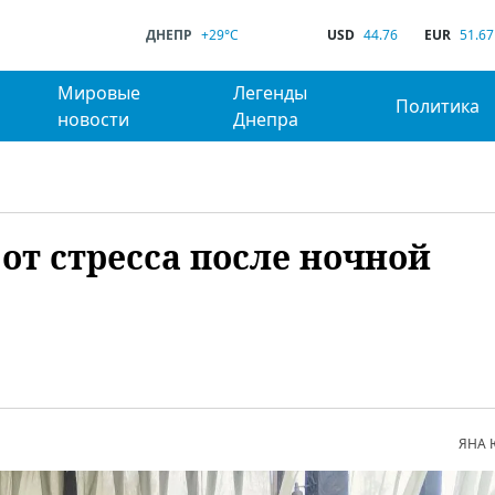
ДНЕПР
+29°C
USD
44.76
EUR
51.67
Мировые
Легенды
Политика
новости
Днепра
 от стресса после ночной
ЯНА