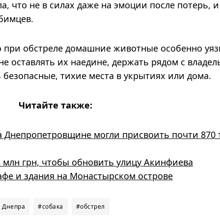
, что не в силах даже на эмоции после потерь, и
бимцев.
 при обстреле домашние животные особенно уяз
не оставлять их наедине, держать рядом с владе
 безопасные, тихие места в укрытиях или дома.
Читайте также:
а Днепропетровщине могли присвоить почти 870 
3 млн грн, чтобы обновить улицу Акинфиева
кафе и здания на Монастырском острове
 Днепра
#собака
#обстрел