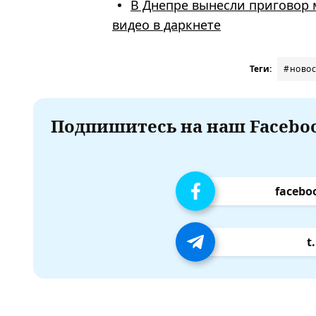
В Днепре вынесли приговор 
видео в даркнете
Теги:
#новос
Подпишитесь на наш Faceboo
facebo
t