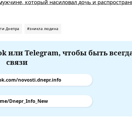
мужчине, который насиловал дочь и распростран
ти Днепра
#зникла людина
k или Telegram, чтобы быть всегд
связи
ok.com/novosti.dnepr.info
.me/Dnepr_Info_New