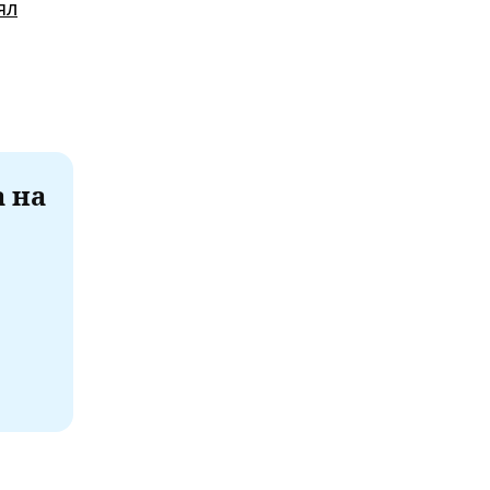
ял
а на