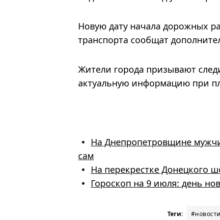
Новую дату начала дорожных р
транспорта сообщат дополните
Жители города призывают сле
актуальную информацию при пл
На Днепропетровщине мужчина
сам
На перекрестке Донецкого ш
Гороскоп на 9 июля: день н
Теги:
#новост