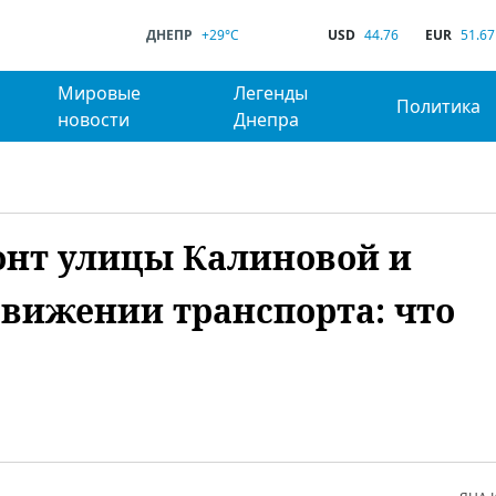
ДНЕПР
+29°C
USD
44.76
EUR
51.67
Мировые
Легенды
Политика
новости
Днепра
онт улицы Калиновой и
вижении транспорта: что