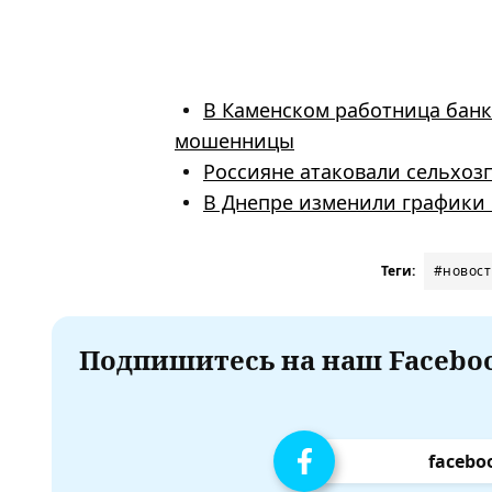
В Каменском работница банк
мошенницы
Россияне атаковали сельхоз
В Днепре изменили графики 
Теги:
#новост
Подпишитесь на наш Faceboo
facebo