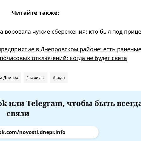
Читайте также:
а воровала чужие сбережения: кто был под приц
предприятие в Днепровском районе: есть ранены
почасовых отключений: когда не будет света
и Днепра
#тарифы
#вода
k или Telegram, чтобы быть всегд
связи
ok.com/novosti.dnepr.info