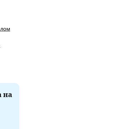
елом
е
а на