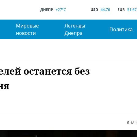
ДНЕПР
+27°C
USD
44.76
EUR
51.67
Мировые
Легенды
Политика
новости
Днепра
елей останется без
ня
ЯНА