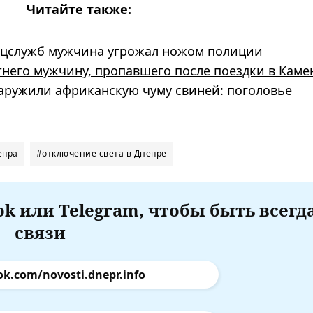
Читайте также:
соцслужб мужчина угрожал ножом полиции
тнего мужчину, пропавшего после поездки в Каме
аружили африканскую чуму свиней: поголовье
епра
#отключение света в Днепре
k или Telegram, чтобы быть всегд
связи
ok.com/novosti.dnepr.info