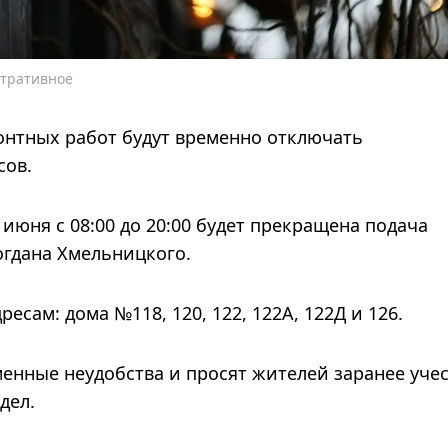
стративное
онтных работ будут временно отключать
сов.
 июня с 08:00 до 20:00 будет прекращена подача
огдана Хмельницкого.
есам: дома №118, 120, 122, 122А, 122Д и 126.
енные неудобства и просят жителей заранее уче
дел.