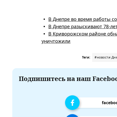
В Днепре во время работы 
В Днепре разыскивают 78-ле
В Криворожском районе обн
уничтожили
Теги:
#новости Дн
Подпишитесь на наш Faceboo
facebo