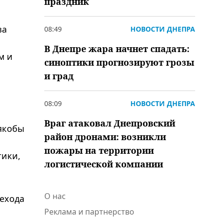
праздник
за
08:49
НОВОСТИ ДНЕПРА
В Днепре жара начнет спадать:
м и
синоптики прогнозируют грозы
и град
08:09
НОВОСТИ ДНЕПРА
Враг атаковал Днепровский
якобы
район дронами: возникли
пожары на территории
тики,
логистической компании
О нас
рехода
Реклама и партнерство