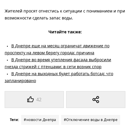
Жителей просят отнестись к ситуации с пониманием и при
возможности сделать запас воды.
Читайте также:
В Днепре еще на месяц ограничат движение по
проспекту на левом берегу города: причина
В Днепре во время утепления фасада выбросили
гнезда стрижей с птенцами: в сети возник спор
В Днепре на выходных будет работать ботсад: что
запланировано
42
Теги:
#новости Днепра
#Отключение воды в Днепре