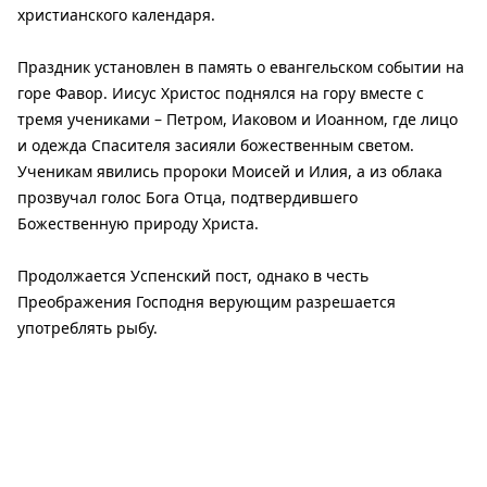
христианского календаря.
Праздник установлен в память о евангельском событии на
горе Фавор. Иисус Христос поднялся на гору вместе с
тремя учениками – Петром, Иаковом и Иоанном, где лицо
и одежда Спасителя засияли божественным светом.
Ученикам явились пророки Моисей и Илия, а из облака
прозвучал голос Бога Отца, подтвердившего
Божественную природу Христа.
Продолжается Успенский пост, однако в честь
Преображения Господня верующим разрешается
употреблять рыбу.
Традиции
В народном календаре 6 августа называют Яблочным
Спасом или Вторым Спасом.