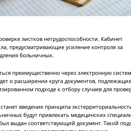
роверке листков нетрудоспособности. Кабинет
ла, предусматривающие усиление контроля за
дления больничных.
ться преимущественно через электронную систе
идет о расширении круга документов, подлежащи
изированном подходе к отбору случаев для прове
станет введение принципа экстерриториальности
льничных будут привлекать медицинских специал
е был выдан соответствующий документ. Такой под