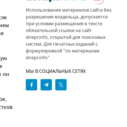
Использование материалов сайта без
разрешения владельца, допускается
сле
при условии размещения в тексте
нием
обязательной ссылки на сайт
ие
dnepr.info, открытой для поисковых
систем. Для печатных изданий с
формулировкой "по материалам
dnepr.info"
ную
е
МЫ В СОЦИАЛЬНЫХ СЕТЯХ
х он
ое,
стков