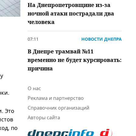
На Днепропетровщине из-за
ночной атаки пострадали два
человека
07:11
НОВОСТИ ДНЕПРА
В Днепре трамвай №11
временно не будет курсировать:
причина
му
х
О нас
рки.
Реклама и партнерство
Справочник организаций
. Это
Авторы сайта
истов
ход, по