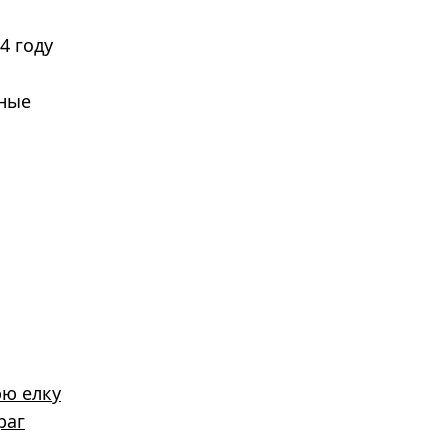
4 году
ьные
юю елку
раг