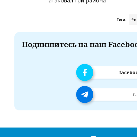
атаковал три района
Теги:
#н
Подпишитесь на наш Faceboo
facebo
t