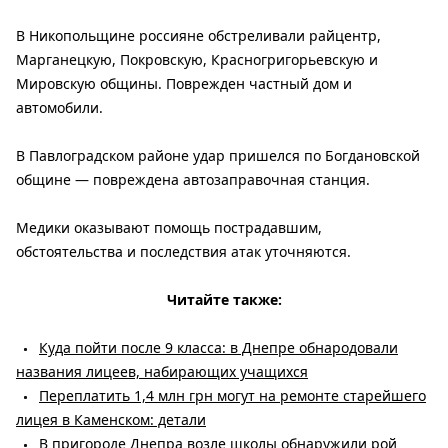
В Никопольщине россияне обстреливали райцентр,
Марганецкую, Покровскую, Красногригорьевскую и
Мировскую общины. Поврежден частный дом и
автомобили.
В Павлоградском районе удар пришелся по Богдановской
общине — повреждена автозаправочная станция.
Медики оказывают помощь пострадавшим,
обстоятельства и последствия атак уточняются.
Читайте также:
Куда пойти после 9 класса: в Днепре обнародовали
названия лицеев, набирающих учащихся
Переплатить 1,4 млн грн могут на ремонте старейшего
лицея в Каменском: детали
В пригороде Днепра возле школы обнаружили рой