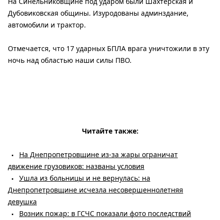
На Синельниковщине под ударом были Шахтерская и
Дубовиковская общины. Изуродованы админздание,
автомобили и трактор.
Отмечается, что 17 ударных БПЛА врага уничтожили в эту
ночь над областью наши силы ПВО.
Читайте также:
На Днепропетровщине из-за жары ограничат
движение грузовиков: названы условия
Ушла из больницы и не вернулась: на
Днепропетровщине исчезла несовершеннолетняя
девушка
Возник пожар: в ГСЧС показали фото последствий