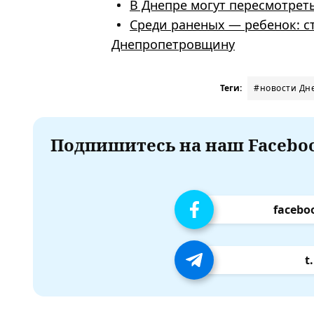
В Днепре могут пересмотрет
Среди раненых — ребенок: с
Днепропетровщину
Теги:
#новости Дн
Подпишитесь на наш Faceboo
facebo
t