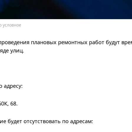
о условное
а проведения плановых ремонтных работ будут вр
яде улиц.
о адресу:
0К, 68.
ие будет отсутствовать по адресам: