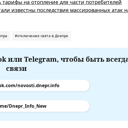
ь тарифы на отопление для части потребителей
тали известны последствия массированных атак н
епра
#отключение света в Днепре
k или Telegram, чтобы быть всегд
связи
ok.com/novosti.dnepr.info
.me/Dnepr_Info_New