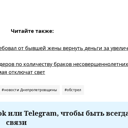
Читайте также:
ребовал от бывшей жены вернуть деньги за увели
деров по количеству браков несовершеннолетни
мая отключат свет
#новости Днепропетровщины
#обстрел
k или Telegram, чтобы быть всегд
связи