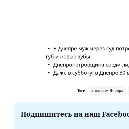
В Днепре муж через суд пот
губ и новые зубы
Днепропетровщина среди ли
Даже в субботу: в Днепре 30 
Теги:
#новости Днепра
Подпишитесь на наш Faceboo