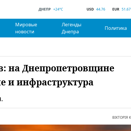
ДНЕПР
+24°C
USD
44.76
EUR
51.67
Мировые
Легенды
Политика
новости
Днепра
в: на Днепропетровщине
е и инфраструктура
.
ВІКТОРІЯ