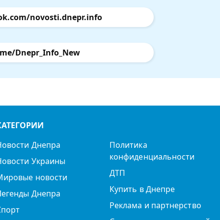
ok.com/novosti.dnepr.info
.me/Dnepr_Info_New
КАТЕГОРИИ
Новости Днепра
Политика
конфиденциальности
Новости Украины
ДТП
Мировые новости
Купить в Днепре
Легенды Днепра
Реклама и партнерство
Спорт