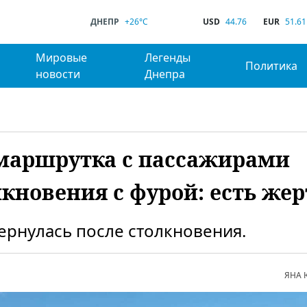
ДНЕПР
+26°C
USD
44.76
EUR
51.61
Мировые
Легенды
Политика
новости
Днепра
а маршрутка с пассажирами
лкновения с фурой: есть же
рнулась после столкновения.
ЯНА