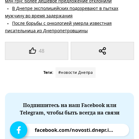
млн грн: более дешевое предложение отклонили
В Днепре эксполицейских подозревают в пытках
мужчину во время задержания
После борьбы с онкологией умерла известная
писательница из Днепропетровщины
48
Теги:
#новости Днепра
Подпишитесь на наш Facebook или
Telegram, чтобы быть всегда на связи
facebook.com/novosti.dnepr.info