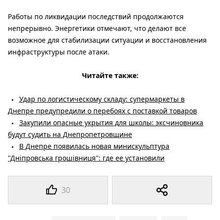
Работы по ликвидации последствий продолжаются
непрерывно. Энергетики отмечают, что делают все
возможное для стабилизации ситуации и восстановления
инфраструктуры после атаки.
Читайте также:
Удар по логистическому складу: супермаркеты в
Днепре предупредили о перебоях с поставкой товаров
Закупили опасные укрытия для школы: эксчиновника
будут судить на Днепропетровщине
В Днепре появилась новая минискульптура
"Дніпровська грошівниця": где ее установили
30