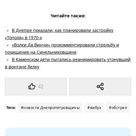
Читайте также:
В Днепре показали, как планировали застройку
«Тополя» в 1970-х
«Волки Да Винчи» прокомментировали стрельбу и
похищение на Синельниковщине
В Каменском дети пытались реанимировать утонувший
в фонтане белку
42
Теги:
#новости Днепропетровщины
#вибух
#обстрел