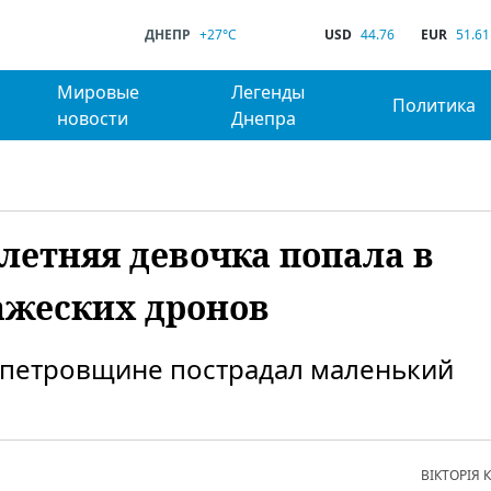
ДНЕПР
+27°C
USD
44.76
EUR
51.61
Мировые
Легенды
Политика
новости
Днепра
летняя девочка попала в
ражеских дронов
опетровщине пострадал маленький
ВІКТОРІЯ