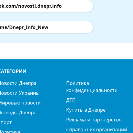
ok.com/novosti.dnepr.info
.me/Dnepr_Info_New
КАТЕГОРИИ
Новости Днепра
Политика
конфиденциальности
Новости Украины
ДТП
Мировые новости
Купить в Днепре
Легенды Днепра
Реклама и партнерство
Спорт
Справочник организаций
Политика