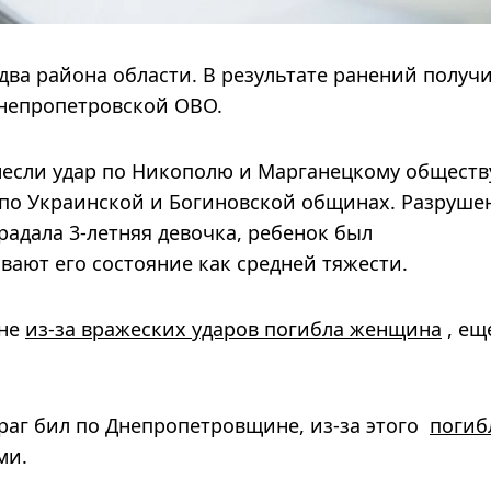
два района области. В результате ранений получ
Днепропетровской ОВО.
если удар по Никополю и Марганецкому обществу
по Украинской и Богиновской общинах. Разруше
радала 3-летняя девочка, ребенок был
вают его состояние как средней тяжести.
ине
из-за вражеских ударов погибла женщина
, ещ
раг бил по Днепропетровщине, из-за этого
погиб
ми.