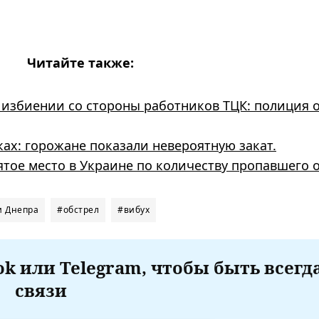
Читайте также:
 избиении со стороны работников ТЦК: полиция 
ках: горожане показали невероятную закат.
тое место в Украине по количеству пропавшего 
и Днепра
#обстрел
#вибух
k или Telegram, чтобы быть всегд
связи