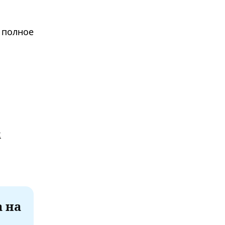
 полное
х
а на