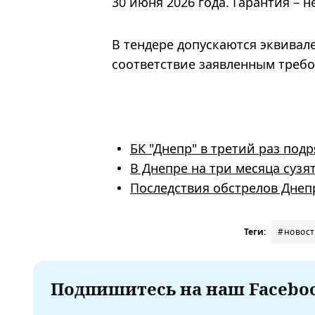
30 июня 2026 года. Гарантия – н
В тендере допускаются эквивал
соответствие заявленным треб
БК "Днепр" в третий раз под
В Днепре на три месяца сузя
Последствия обстрелов Днеп
Теги:
#новост
Подпишитесь на наш Faceboo