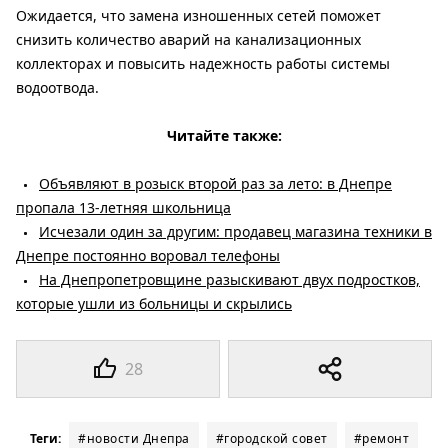
Ожидается, что замена изношенных сетей поможет
снизить количество аварий на канализационных
коллекторах и повысить надежность работы системы
водоотвода.
Читайте также:
Объявляют в розыск второй раз за лето: в Днепре
пропала 13-летняя школьница
Исчезали один за другим: продавец магазина техники в
Днепре постоянно воровал телефоны
На Днепропетровщине разыскивают двух подростков,
которые ушли из больницы и скрылись
28
Теги:
#новости Днепра
#городской совет
#ремонт