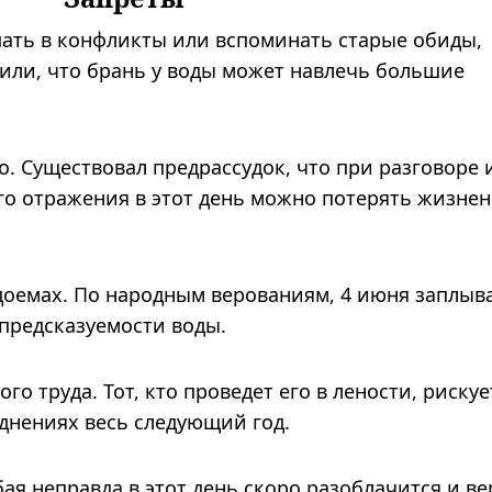
пать в конфликты или вспоминать старые обиды,
или, что брань у воды может навлечь большие
о. Существовал предрассудок, что при разговоре 
го отражения в этот день можно потерять жизне
доемах. По народным верованиям, 4 июня заплыв
епредсказуемости воды.
о труда. Тот, кто проведет его в лености, рискуе
днениях весь следующий год.
ая неправда в этот день скоро разоблачится и ве