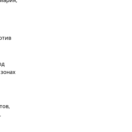
 Мария,
отив
од
 зонах
тов,
.