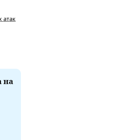
х атак
а на