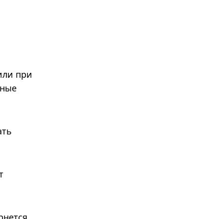
или при
нные
ать
т
рнется