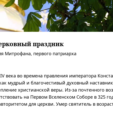
ерковный праздник
ля Митрофана, первого патриарха
IV века во времена правления императора Конст
как мудрый и благочестивый духовный наставник
пление христианской веры. Из-за почтенного воз
тствовать на Первом Вселенском Соборе в 325 год
авторитетом для церкви. Умер святитель в возрас