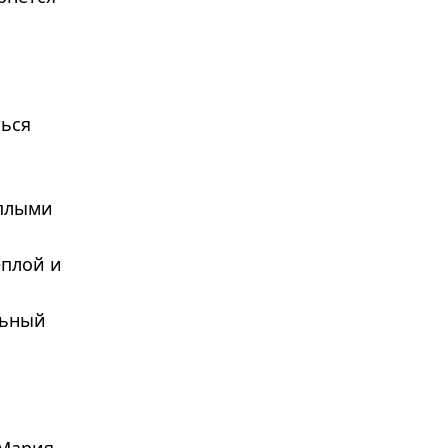
ться
еплыми
еплой и
льный