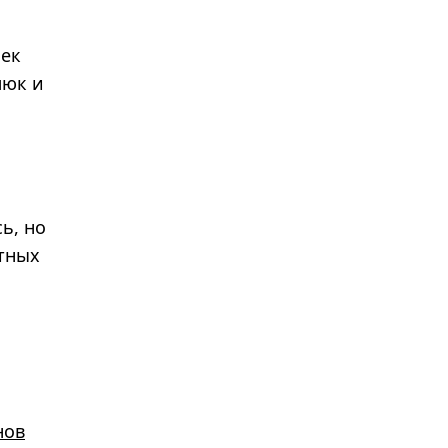
чек
люк и
ь, но
стных
нов