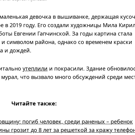
 маленькая девочка в вышиванке, держащая кусо
ре в 2019 году. Его создали художницы Мила Кири
оты Евгении Гапчинской. За годы картина стала
 и символом района, однако со временем краски
а и дождей.
питально
утеплили
и покрасили. Здание обновилос
 мурал, что вызвало много обсуждений среди ме
Читайте также:
овщину: погиб человек, среди раненых – ребенок
ы грозит до 8 лет за решеткой за кражу телефо