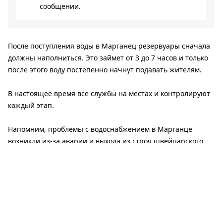
сообщении.
После поступления воды в Марганец резервуары сначала
должны наполниться. Это займет от 3 до 7 часов и только
после этого воду постепенно начнут подавать жителям.
В настоящее время все службы на местах и ​​контролируют
каждый этап.
Напомним, проблемы с водоснабжением в Марганце
возникли из-за аварии и выхода из строя швейцарского
насосного агрегата на магистральном водопроводе. Это
произошло вследствие перепада напряжения в
электросети из-за вражеских обстрелов соседней
Запорожской области, где расположено водозаборное
сооружение.